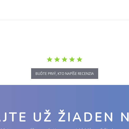
BUĎTE PRVÝ, KTO NAPÍŠE RECENZIA
JTE UŽ ŽIADEN 