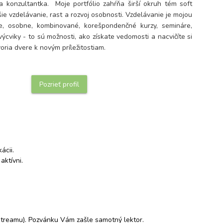
 konzultantka.  Moje portfólio zahŕňa širší okruh tém soft 
šie vzdelávanie, rast a rozvoj osobnosti. Vzdelávanie je mojou 
e, osobne, kombinované, korešpondenčné kurzy, semináre, 
ýcviky - to sú možnosti, ako získate vedomosti a nacvičíte si 
oria dvere k novým príležitostiam. 

Pozrieť profil
cii.

aktívni.
 streamu). Pozvánku Vám zašle samotný lektor.