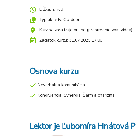
access_time
Dĺžka: 2 hod
nature_people
Typ aktivity: Outdoor
location_on
Kurz sa zrealizuje online (prostredníctvom videa)
event_note
Začiatok kurzu: 31.07.2025 17:00
Osnova kurzu
check
Neverbálna komunikácia
check
Kongruencia. Synergia. Šarm a charizma.
Lektor je Ľubomíra Hnátová 