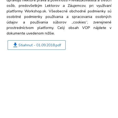
upravujú niektoré práva a povinnosti Prevádzkovateľa a tretích
osôb, predovšetkým Lektorov a Záujemcov, pri využívaní
platformy Workshop.sk. Všeobecné obchodné podmienky sú
osobitné podmienky používania a spracovania osobných
údajov a používania súborov „cookies“, zverejnené
prostredníctvom platformy. Celý obsah VOP nájdete v
dokumente uvedenom nižšie.
file_download
Stiahnuť - 01.09.2018.pdf