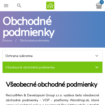
0
menu
search
Obchodné
podmienky
Domov
Obchodné podmienky
keyboard_arrow_right
Ochrana súkromia
keyboard_arrow_right
Všeobecné obchodné podmienky
Všeobecné obchodné podmienky
RecruitMen & Developium Group s.r.o. vydáva tieto všeobecné
obchodné podmienky - VOP - platformy Worskhop.sk, ktoré