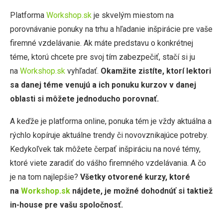
Platforma
Workshop.sk
je skvelým miestom na
porovnávanie ponuky na trhu a hľadanie inšpirácie pre vaše
firemné vzdelávanie. Ak máte predstavu o konkrétnej
téme, ktorú chcete pre svoj tím zabezpečiť, stačí si ju
na
Workshop.sk
vyhľadať.
Okamžite zistíte, ktorí lektori
sa danej téme venujú a ich ponuku kurzov v danej
oblasti si môžete jednoducho porovnať.
A keďže je platforma online, ponuka tém je vždy aktuálna a
rýchlo kopíruje aktuálne trendy či novovznikajúce potreby.
Kedykoľvek tak môžete čerpať inšpiráciu na nové témy,
ktoré viete zaradiť do vášho firemného vzdelávania. A čo
je na tom najlepšie?
Všetky otvorené kurzy, ktoré
na
Workshop.sk
nájdete, je možné dohodnúť si taktiež
in-house pre vašu spoločnosť.