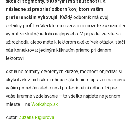
školí či segmenty, s ktorými má skúsenosti, a
následne si prezrieť odborníkov, ktorí vašim
preferenciám vyhovujú.
Každý odborník má svoj
detailný profil, vďaka ktorému sa s ním môžete zoznámiť a
vybrať si skutočne toho najlepšieho. V prípade, že ste sa
už rozhodli, alebo máte k lektorom akékoľvek otázky, stačí
nás kontaktovať jediným kliknutím priamo pri danom
lektorovi.
Aktuálne termíny otvorených kurzov, možnosť objednať si
akýkoľvek z nich ako in-house školenie s úpravou na mieru
vašim potrebám alebo noví profesionálni odborníci pre
vaše firemné vzdelávanie – to všetko nájdete na jednom
mieste – na
Workshop.sk
.
Autor:
Zuzana Riglerová