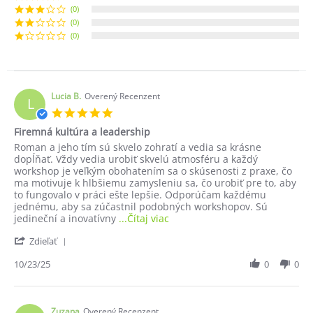
(0)
(0)
(0)
Lucia B.
Overený Recenzent
L
5.0
star
Firemná kultúra a leadership
rating
Review
review
Roman a jeho tím sú skvelo zohratí a vedia sa krásne
by
stating
dopĺňať. Vždy vedia urobiť skvelú atmosféru a každý
Lucia
Firemná
workshop je veľkým obohatením sa o skúsenosti z praxe, čo
B.
kultúra
ma motivuje k hlbšiemu zamysleniu sa, čo urobiť pre to, aby
on
a
to fungovalo v práci ešte lepšie. Odporúčam každému
23
leadership
jednému, aby sa zúčastnil podobných workshopov. Sú
Oct
Read
jedineční a inovatívny
...Čítaj viac
2025
more
'
Zdieľať
about
Share
Roman
Review
10/23/25
0
0
a
by
jeho
Lucia
tím
B.
sú
on
Zuzana
Overený Recenzent
skvelo