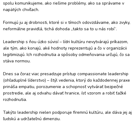
spolu komunikujeme, ako riešime problémy, ako sa správame v 
napätých chvíľach. 

Formujú ju aj drobnosti, ktoré si v tímoch odovzdávame, ako zvyky, 
neformálne pravidlá, tichá dohoda „takto sa to u nás robí“.

Leadership s ňou úzko súvisí – lídri kultúru nevytvárajú príkazom, 
ale tým, ako konajú, aké hodnoty reprezentujú a čo v organizácii 
legitimizujú. Ich rozhodnutia a spôsoby odmeňovania určujú, čo sa 
stáva normou.

Dnes sa čoraz viac presadzuje prístup compassionate leadership 
(ohľaduplné líderstvo) – štýl vedenia, ktorý do každodennej praxe 
prináša empatiu, porozumenie a schopnosť vytvárať bezpečné 
prostredie, ale aj odvahu dávať hranice, ísť vzorom a robiť ťažké 
rozhodnutia. 

Takýto leadership nielen podporuje firemnú kultúru, ale dáva jej aj 
ľudskú a udržateľnú dimenziu.
