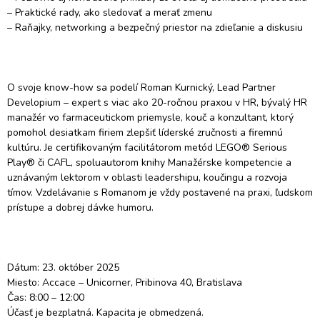
– Praktické rady, ako sledovať a merať zmenu

– Raňajky, networking a bezpečný priestor na zdieľanie a diskusiu

O svoje know-how sa podelí Roman Kurnický, Lead Partner 
Developium – expert s viac ako 20-ročnou praxou v HR, bývalý HR 
manažér vo farmaceutickom priemysle, kouč a konzultant, ktorý 
pomohol desiatkam firiem zlepšiť líderské zručnosti a firemnú 
kultúru. Je certifikovaným facilitátorom metód LEGO® Serious 
Play® či CAFL, spoluautorom knihy Manažérske kompetencie a 
uznávaným lektorom v oblasti leadershipu, koučingu a rozvoja 
tímov. Vzdelávanie s Romanom je vždy postavené na praxi, ľudskom 
prístupe a dobrej dávke humoru.

Dátum: 23. október 2025

Miesto: Accace – Unicorner, Pribinova 40, Bratislava

Čas: 8:00 – 12:00

Účasť je bezplatná. Kapacita je obmedzená.
