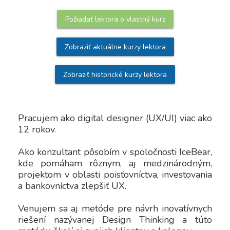
Požiadať lektora o vlastný kurz
Zobraziť aktuálne kurzy lektora
Zobraziť historické kurzy lektora
Pracujem ako digital designer (UX/UI) viac ako 
12 rokov. 

Ako konzultant pôsobím v spoločnosti IceBear, 
kde pomáham rôznym, aj medzinárodným, 
projektom v oblasti poisťovníctva, investovania 
a bankovníctva zlepšiť UX.

Venujem sa aj metóde pre návrh inovatívnych 
riešení nazývanej Design Thinking a túto 