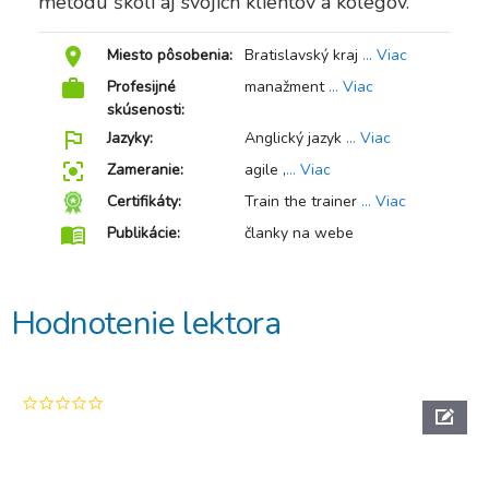
metódu školí aj svojich klientov a kolegov.
room
Miesto pôsobenia:
Bratislavský kraj
... Viac
work
Profesijné
manažment
... Viac
skúsenosti:
outlined_flag
Jazyky:
Anglický jazyk
... Viac
center_focus_strong
Zameranie:
agile ,
... Viac
Certifikáty:
Train the trainer
... Viac
menu_book
Publikácie:
članky na webe
Hodnotenie lektora
0.0
star
rating