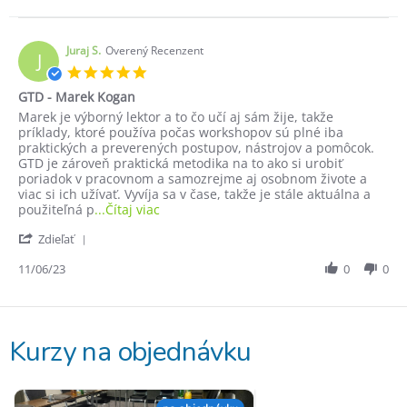
Juraj S.
Overený Recenzent
J
5.0
star
GTD - Marek Kogan
rating
Review
review
Marek je výborný lektor a to čo učí aj sám žije, takže
by
stating
príklady, ktoré používa počas workshopov sú plné iba
Juraj
GTD
praktických a preverených postupov, nástrojov a pomôcok.
S.
-
GTD je zároveň praktická metodika na to ako si urobiť
on
Marek
poriadok v pracovnom a samozrejme aj osobnom živote a
6
Kogan
viac si ich užívať. Vyvíja sa v čase, takže je stále aktuálna a
Nov
Read
použiteľná p
...Čítaj viac
2023
more
'
Zdieľať
about
Share
review
Review
11/06/23
0
0
stating
by
GTD
Juraj
-
S.
Marek
on
Kogan
Kurzy na objednávku
6
Nov
2023