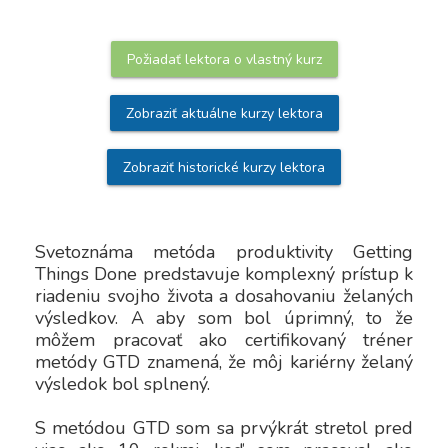
Požiadať lektora o vlastný kurz
Zobraziť aktuálne kurzy lektora
Zobraziť historické kurzy lektora
Svetoznáma metóda produktivity Getting 
Things Done predstavuje komplexný prístup k 
riadeniu svojho života a dosahovaniu želaných 
výsledkov. A aby som bol úprimný, to že 
môžem pracovať ako certifikovaný tréner 
metódy GTD znamená, že môj kariérny želaný 
výsledok bol splnený.

S metódou GTD som sa prvýkrát stretol pred 