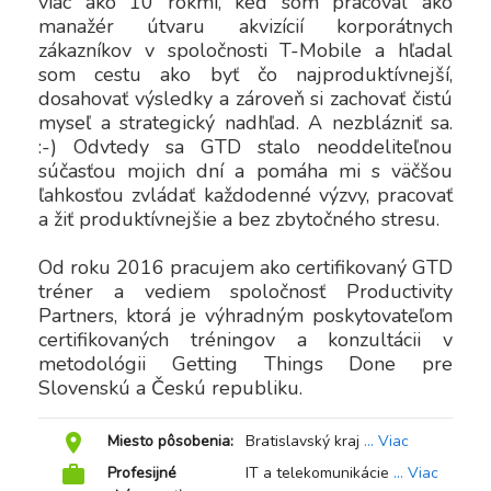
viac ako 10 rokmi, keď som pracoval ako 
manažér útvaru akvizícií korporátnych 
zákazníkov v spoločnosti T-Mobile a hľadal 
som cestu ako byť čo najproduktívnejší, 
dosahovať výsledky a zároveň si zachovať čistú 
myseľ a strategický nadhľad. A nezblázniť sa. 
:-) Odvtedy sa GTD stalo neoddeliteľnou 
súčasťou mojich dní a pomáha mi s väčšou 
ľahkosťou zvládať každodenné výzvy, pracovať 
a žiť produktívnejšie a bez zbytočného stresu.

Od roku 2016 pracujem ako certifikovaný GTD 
tréner a vediem spoločnosť Productivity 
Partners, ktorá je výhradným poskytovateľom 
certifikovaných tréningov a konzultácii v 
metodológii Getting Things Done pre 
Slovenskú a Českú republiku.  
room
Miesto pôsobenia:
Bratislavský kraj
... Viac
work
Profesijné
IT a telekomunikácie
... Viac