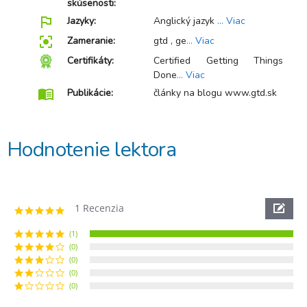
skúsenosti:
outlined_flag
Jazyky:
Anglický jazyk
... Viac
center_focus_strong
Zameranie:
gtd , ge
... Viac
Certifikáty:
Certified Getting Things
Done
... Viac
menu_book
Publikácie:
články na blogu www.gtd.sk
Hodnotenie lektora
1 Recenzia
5.0
star
rating
(1)
(0)
(0)
(0)
(0)